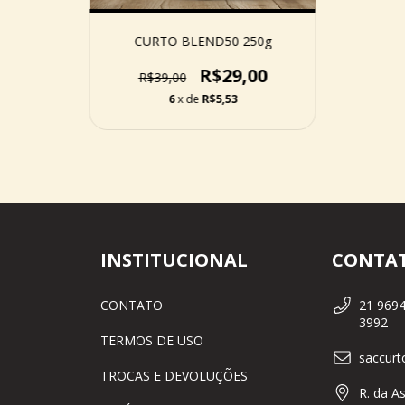
CURTO BLEND50 250g
R$29,00
R$39,00
6
x de
R$5,53
INSTITUCIONAL
CONTA
CONTATO
21 9694
3992
TERMOS DE USO
saccur
TROCAS E DEVOLUÇÕES
R. da A