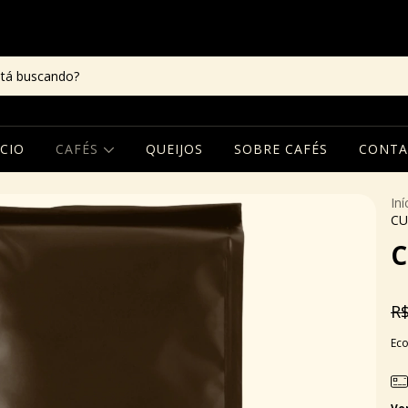
ÍCIO
CAFÉS
QUEIJOS
SOBRE CAFÉS
CONTA
Iní
CU
C
R$
Ec