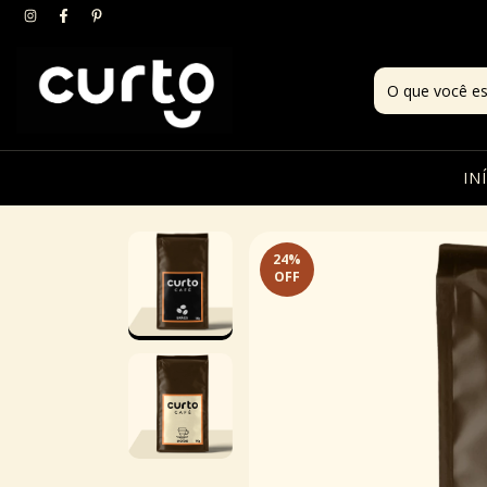
IN
24
%
OFF