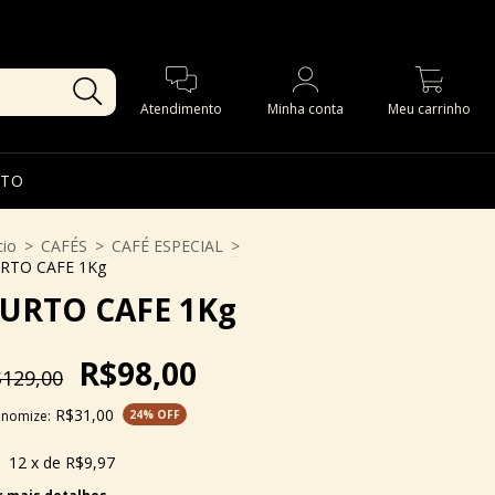
0
Atendimento
Minha conta
Meu carrinho
TO
cio
>
CAFÉS
>
CAFÉ ESPECIAL
>
RTO CAFE 1Kg
URTO CAFE 1Kg
R$98,00
129,00
R$31,00
onomize:
24
% OFF
12
x de
R$9,97