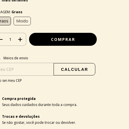
r mais detalhes
AGEM:
Graos
raos
Moido
regas para o CEP:
ALTERAR CEP
Meios de envio
CALCULAR
 sei meu CEP
Compra protegida
Seus dados cuidados durante toda a compra.
Trocas e devoluções
Se não gostar, você pode trocar ou devolver.